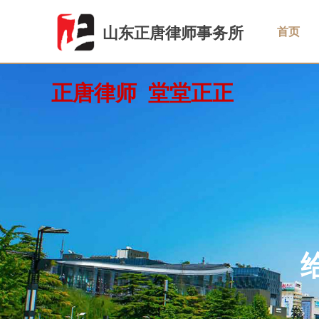
山东正唐律师事务所
按钮文本
首页
正唐律师 堂堂正正
给