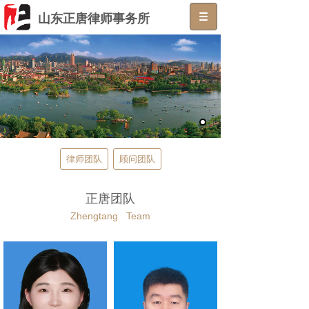
山东正唐律师事务所
给我一份信任
还您一个公正
律师团队
顾问团队
正唐团队
Zhengtang Team