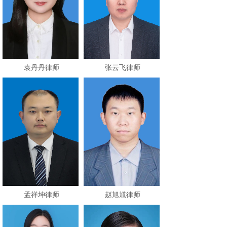
袁丹丹律师
张云飞律师
孟祥坤律师
赵旭馗律师