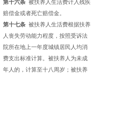
第十六条
被扶养人生活费计入残疾
赔偿金或者死亡赔偿金。
第十七条
被扶养人生活费根据扶养
人丧失劳动能力程度，按照受诉法
院所在地上一年度城镇居民人均消
费支出标准计算。被扶养人为未成
年人的，计算至十八周岁；被扶养
人无劳动能力又无其他生活来源
的，计算二十年。但六十周岁以上
的，年龄每增加一岁减少一年；七
十五周岁以上的，按五年计算。
被扶养人是指受害人依法应当承担